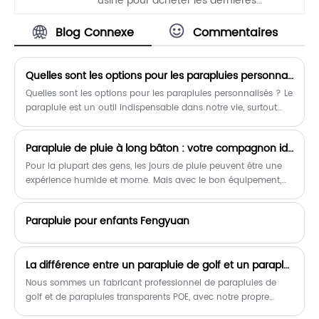
usine pour acheter les dernières
ventes, à bas prix et de haute qualité.
Parapluie de pluie Super Mini à 3
Blog Connexe
Commentaires
sections avec impression de dessin
animé. Nous sommes impatients de
coopérer avec vous.
Quelles sont les options pour les parapluies personnalisés ?
Quelles sont les options pour les parapluies personnalisés ? Le
parapluie est un outil indispensable dans notre vie, surtout
pendant la saison des pluies et la saison des pluies, le
parapluie est un objet portable.
Parapluie de pluie à long bâton : votre compagnon idéal sous la pluie
Pour la plupart des gens, les jours de pluie peuvent être une
expérience humide et morne. Mais avec le bon équipement,
vous pouvez transformer une journée pluvieuse en une
aventure rafraîchissante. L’un des éléments essentiels pour les
Parapluie pour enfants Fengyuan
jours de pluie est un parapluie anti-pluie à long bâton. Non
seulement il vous garde au sec, mais il ajoute également une
touche classique à votre tenue.
La différence entre un parapluie de golf et un parapluie normal
Nous sommes un fabricant professionnel de parapluies de
golf et de parapluies transparents POE, avec notre propre
marque « UNI », et nous sommes spécialisés dans le