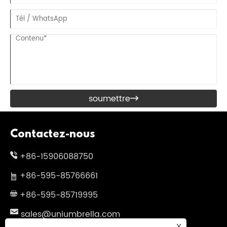
soumettre

Contactez-nous
+86-15906088750
+86-595-85766661
+86-595-85719995
sales@uniumbrella.com