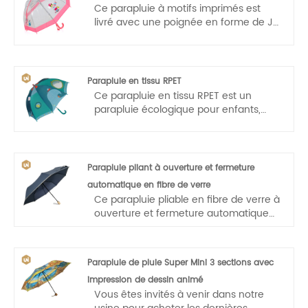
Ce parapluie à motifs imprimés est
livré avec une poignée en forme de J
qui le rend facile à transporter pour les
enfants. Ouverture automatique,
opération à une main, légère et
pratique.
Parapluie en tissu RPET
Ce parapluie en tissu RPET est un
parapluie écologique pour enfants,
livré avec une poignée acrook qui le
rend facile à transporter pour les
enfants. Ouverture automatique,
opération à une main, légère et
Parapluie pliant à ouverture et fermeture
pratique.
automatique en fibre de verre
Ce parapluie pliable en fibre de verre à
ouverture et fermeture automatique
est livré avec une poignée en bois qui
le rend facile à transporter. Ouverture
et fermeture automatiques, opération
Parapluie de pluie Super Mini 3 sections avec
à une main, légère et pratique.
impression de dessin animé
Vous êtes invités à venir dans notre