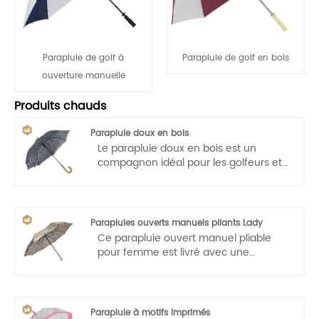
Parapluie de golf à
Parapluie de golf en bois
ouverture manuelle
Produits chauds
Parapluie doux en bois
Le parapluie doux en bois est un
compagnon idéal pour les golfeurs et
idéal pour la promotion, les
professionnels ou pour la vie
quotidienne. Avec son design élégant
combinant différentes couleurs, sa
Parapluies ouverts manuels pliants Lady
poignée en bois confortable, son cadre
Ce parapluie ouvert manuel pliable
robuste et son mécanisme d'ouverture
pour femme est livré avec une
automatique, le parapluie de golf
poignée en bois qui le rend facile à
G4Free Ultimate est parfait dans une
transporter. Ouverture et fermeture
ville métropolitaine ou sur un terrain de
automatiques, opération à une main,
sport !
légère et pratique.
Parapluie à motifs imprimés