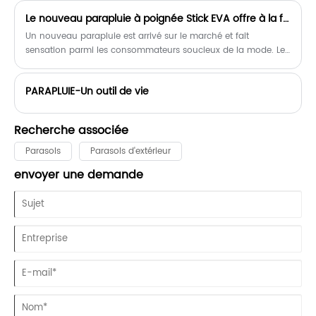
développement et la fabrication de parapluies, avec notre
Le nouveau parapluie à poignée Stick EVA offre à la fois style et fonctionnalité
propre département de broderie, de sérigraphie et
d'impression par transfert.
Un nouveau parapluie est arrivé sur le marché et fait
sensation parmi les consommateurs soucieux de la mode. Le
parapluie à poignée en EVA allie style et fonctionnalité d'une
manière qui ne manquera pas d'impressionner, ce qui en fait
PARAPLUIE-Un outil de vie
l'accessoire parfait pour tous ceux qui cherchent à rester au
sec et à la mode les jours de pluie.
Recherche associée
Parasols
Parasols d'extérieur
envoyer une demande