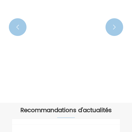


Parapluie à motifs imprimés
Voir plus >>
Recommandations d'actualités