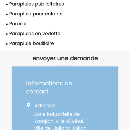
Parapluies publicitaires
Parapluie pour enfants
Parasol
Parapluies en vedette
Parapluie bouilloire
envoyer une demande
Informations de
contact
Adresse

Zone industrielle de
Yaoqian, ville d'Anhai,
ville de Jinjiang, Fujian.