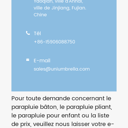
Yaoqian, ville d'Anhai,
ville de Jinjiang, Fujian.
Chine
Tél

+86-15906088750
E-mail

sales@uniumbrella.com
Pour toute demande concernant le
parapluie bâton, le parapluie pliant,
le parapluie pour enfant ou la liste
de prix, veuillez nous laisser votre e-