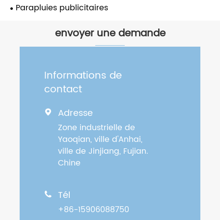
Parapluies publicitaires
envoyer une demande
Informations de
contact
Adresse

Zone industrielle de
Yaoqian, ville d'Anhai,
ville de Jinjiang, Fujian.
Chine
Tél

+86-15906088750