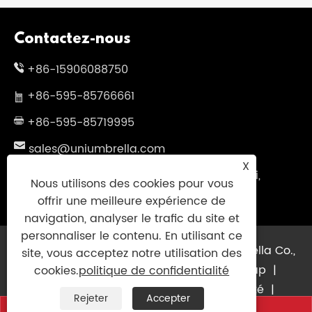


Le développement de la qualité de
X
l'industrie chinoise du parapluie est
Nous utilisons des cookies pour vous
une tendance inévitable
offrir une meilleure expérience de
Voir plus >>
navigation, analyser le trafic du site et
personnaliser le contenu. En utilisant ce
site, vous acceptez notre utilisation des
cookies.
politique de confidentialité
Contactez-nous
Rejeter
Accepter
+86-15906088750