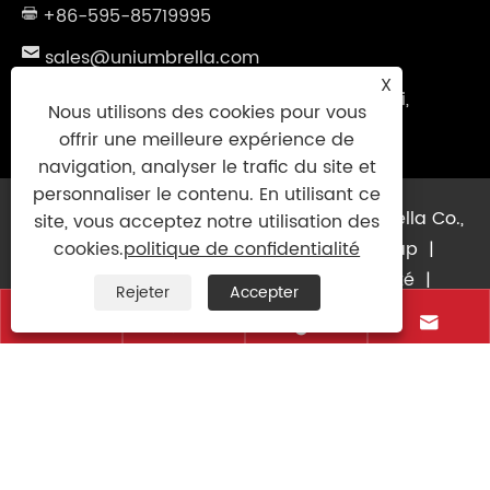
+86-595-85719995
sales@uniumbrella.com
X
Zone industrielle de Yaoqian, ville d'Anhai,
Nous utilisons des cookies pour vous
ville de Jinjiang, Fujian. Chine
offrir une meilleure expérience de
navigation, analyser le trafic du site et
personnaliser le contenu. En utilisant ce
Copyright © 2021 Jinjiang Fengyuan Umbrella Co.,
site, vous acceptez notre utilisation des
Ltd. Tous droits réservés
Links
|
Sitemap
|
cookies.
politique de confidentialité
RSS
|
XML
|
politique de confidentialité
|
Rejeter
Accepter



