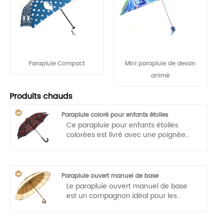
Parapluie Compact
Mini parapluie de dessin
animé
Produits chauds
Parapluie coloré pour enfants étoiles
Ce parapluie pour enfants étoiles
colorées est livré avec une poignée
courbée qui le rend facile à transporter
pour les enfants. Ouverture
automatique, opération à une main,
légère et pratique.
Parapluie ouvert manuel de base
Le parapluie ouvert manuel de base
est un compagnon idéal pour les
golfeurs et idéal pour la promotion, les
professionnels ou pour la vie