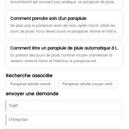
encombrant est souvent peu pratique. Le parapluie de pluie
portable Super Mini à 3 sections de Fengyuan offre une
solution pratique : un parapluie compact et léger qui se glisse
Comment prendre soin d'un parapluie
facilement dans un sac à main, une mallette ou un sac à dos,
tout en offrant la couverture d'un parapluie pleine taille une
Ne pliez pas le parapluie avec de l'eau après l'avoir utilisé les
fois ouvert. Avec une structure en métal durable, un auvent en
jours de pluie. Vous devez ouvrir le parapluie, sécher le mât et
polyester et un mécanisme d'ouverture manuelle, ce parapluie
la surface du parapluie avec un chiffon doux, le suspendre à
est conçu pour un confort quotidien. Cet article examine ses
l'envers dans un endroit aéré pour le sécher, puis fermer le
Comment être un parapluie de pluie automatique à long bâton qualifié ?
principales caractéristiques, spécifications et pourquoi il est
parapluie et le ranger.
devenu un choix populaire pour les utilisateurs qui apprécient
En parlant des jours de pluie, comme moyen d'améliorer la
la portabilité sans sacrifier la protection.
relation entre le héros et l'héroïne, le parapluie est
généralement utilisé comme un outil bénéfique, ce qui n'est
pas rare dans les drames coréens.
Recherche associée
Parapluie adulte coloré
Parapluie adulte coupe-vent
envoyer une demande