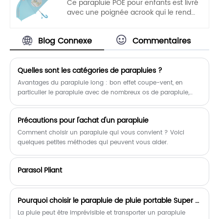
Ce parapluie POE pour enfants est livré
terrain de sport !
avec une poignée acrook qui le rend
facile à transporter par les enfants.
Ouverture automatique, opération à
Blog Connexe
Commentaires
une main, légère et pratique.
Quelles sont les catégories de parapluies ?
Avantages du parapluie long : bon effet coupe-vent, en
particulier le parapluie avec de nombreux os de parapluie,
c'est un bon choix par temps venteux et fort ; Inconvénients
des parapluies longs : peu pratiques à transporter.
Précautions pour l'achat d'un parapluie
Comment choisir un parapluie qui vous convient ? Voici
quelques petites méthodes qui peuvent vous aider.
Parasol Pliant
Pourquoi choisir le parapluie de pluie portable Super Mini à 3 sections comme compagnon météo quotidien ?
La pluie peut être imprévisible et transporter un parapluie