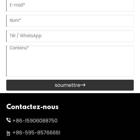
soumettre

Contactez-nous
+86-15906088750
+86-595-85766661