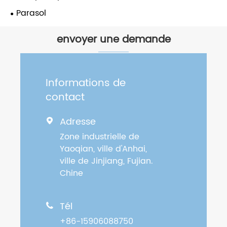
Parasol
envoyer une demande
Informations de
contact
Adresse

Zone industrielle de
Yaoqian, ville d'Anhai,
ville de Jinjiang, Fujian.
Chine
Tél

+86-15906088750