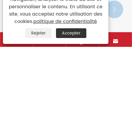
personnaliser le contenu. En utilisant ce
site, vous acceptez notre utilisation des
cookies.
politique de confidentialité


Rejeter
Accepter




Parapluie réversible magique
Voir plus >>
Contactez-nous
+86-15906088750