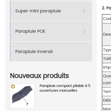
2. P
Super mini parapluie

Code
Parapluie POE

Des
Typ
Parapluie inversé
Tail
Imp
Nouveaux produits
Qua
co
Parapluie compact pliable à 5
ouvertures manuelles
Tem
Dél
Mod