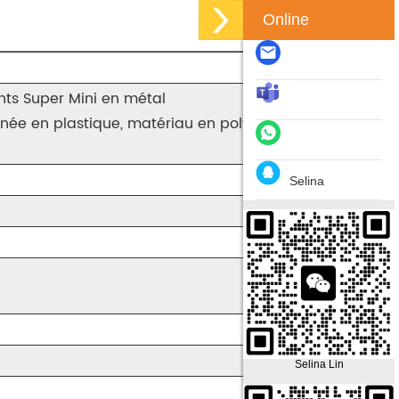
Online
nts Super Mini en métal
gnée en plastique, matériau en polyester avec motifs
Selina
Selina Lin