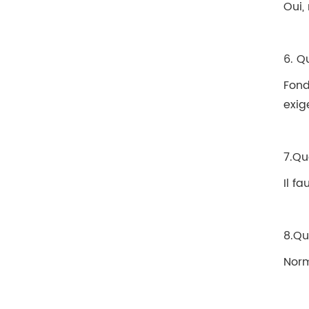
Oui,
6. Q
Fond
exig
7.Qu
Il f
8.Qu
Norm