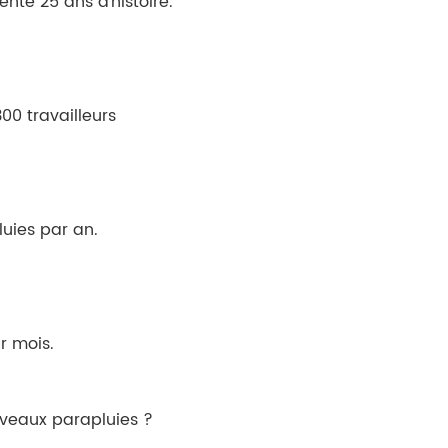
nte 25 ans d'histoire.
00 travailleurs
uies par an.
r mois.
veaux parapluies ?