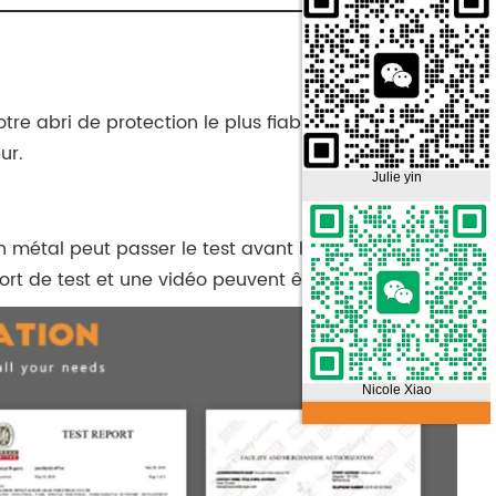
re abri de protection le plus fiable. Le bouton
ur.
Julie yin
métal peut passer le test avant la livraison.
rt de test et une vidéo peuvent être fournis.
Nicole Xiao