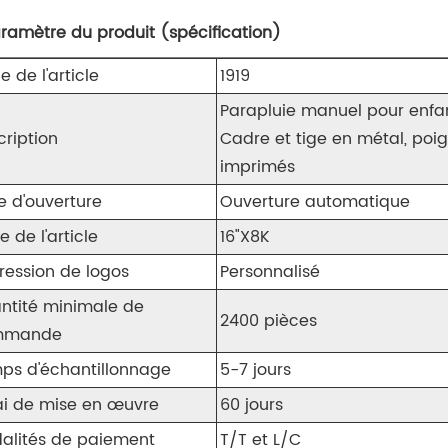
aramètre du produit (spécification)
 de l'article
1919
Parapluie manuel pour enfa
cription
Cadre et tige en métal, poi
imprimés
e d'ouverture
Ouverture automatique
le de l'article
16"X8K
ression de logos
Personnalisé
ntité minimale de
2400 pièces
mmande
ps d'échantillonnage
5-7 jours
ai de mise en œuvre
60 jours
alités de paiement
T/T et L/C