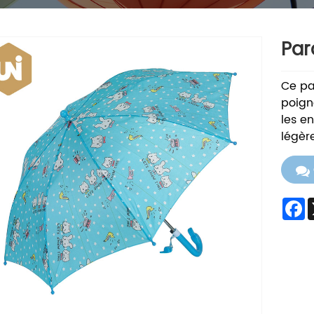
Par
Ce pa
poign
les e
légèr
F