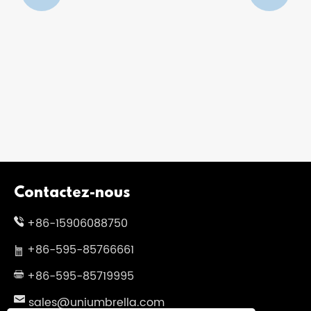
Parapluie pour enfants Fengyuan
Voir plus >>
Contactez-nous
+86-15906088750
+86-595-85766661
+86-595-85719995
sales@uniumbrella.com