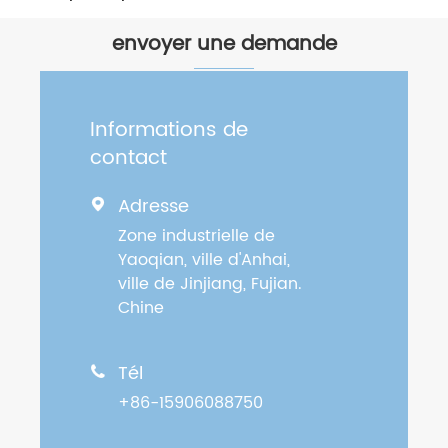
envoyer une demande
Informations de
contact
Adresse

Zone industrielle de
Yaoqian, ville d'Anhai,
ville de Jinjiang, Fujian.
Chine
Tél

+86-15906088750