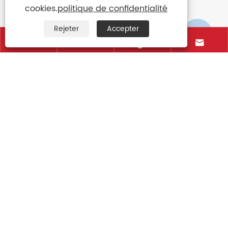
cookies.
politique de confidentialité
Rejeter
Accepter






Introduction aux types de parapluies
Voir plus >>
Contactez-nous
+86-15906088750