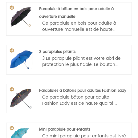
une main, légère et pratique.
Parapluie à bâton en bois pour adulte à
ouverture manuelle
Ce parapluie en bois pour adulte à
ouverture manuelle est de haute
qualité, l'auvent est fabriqué à partir de
tissu 210T haute densité et possède un
revêtement en téflon résistant à l'eau
3 parapluies pliants
qui permet à l'eau de s'égoutter et de
3 Le parapluie pliant est votre abri de
se secouer facilement pour vous aider
protection le plus fiable. Le bouton
à rester constamment au sec.
automatique vous permet de l'ouvrir
facilement et en douceur.
Parapluies à bâtons pour adultes Fashion Lady
Ce parapluie bâton pour adulte
Fashion Lady est de haute qualité,
l'auvent est fabriqué à partir de tissu
210T haute densité et possède un
revêtement en téflon résistant à l'eau
qui permet à l'eau de s'égoutter et de
Mini parapluie pour enfants
se secouer facilement pour vous aider
Ce mini parapluie pour enfants est livré