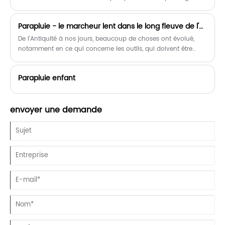
modo de trois parties : le manche du parapluie, l’os du
parapluie et la surface du parapluie.
Parapluie - le marcheur lent dans le long fleuve de l'histoire
De l'Antiquité à nos jours, beaucoup de choses ont évolué,
notamment en ce qui concerne les outils, qui doivent être
constamment mis à jour pour répondre aux besoins des gens.
Mais si l'on regarde la brève histoire de l'évolution du
Parapluie enfant
parapluie, depuis les premières feuilles jusqu'aux parapluies
intelligents d'aujourd'hui, il s'agit peut-être du produit le plus
lent à évoluer.
envoyer une demande