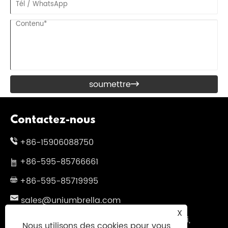
soumettre

Contactez-nous
+86-15906088750
+86-595-85766661
+86-595-85719995
sales@uniumbrella.com
X
Zone industrielle de Yaoqian, ville d'Anhai,
Nous utilisons des cookies pour vous