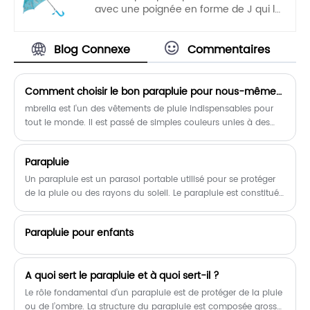
à rester constamment au sec.
avec une poignée en forme de J qui le
rend facile à transporter par les
enfants. Ouverture automatique,
Blog Connexe
Commentaires
opération à une main, légère et
pratique.
Comment choisir le bon parapluie pour nous-mêmes ?
mbrella est l'un des vêtements de pluie indispensables pour
tout le monde. Il est passé de simples couleurs unies à des
motifs riches, des parapluies ordinaires aux parapluies
automatiques, il existe donc différents types de parapluies.
Parapluie
Alors comment choisir le bon parapluie ?
Un parapluie est un parasol portable utilisé pour se protéger
de la pluie ou des rayons du soleil. Le parapluie est constitué
de tissu ou de plastique recouvrant une nervure articulée
autour d'un pilier central.
Parapluie pour enfants
​A quoi sert le parapluie et à quoi sert-il ?
Le rôle fondamental d’un parapluie est de protéger de la pluie
ou de l’ombre. La structure du parapluie est composée grosso