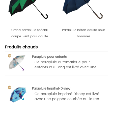
Grand parapluie spécial
Parapluie bâton adulte pour
coupe-vent pour adulte
hommes
Produits chauds
Parapluie pour enfants
Ce parapluie automatique pour
enfants POE Long est livré avec une
poignée en forme de J qui le rend
facile à transporter par les enfants.
Ouverture automatique, opération à
une main, légère et pratique.
Parapluie imprimé Disney
Ce parapluie imprimé Disney est livré
avec une poignée courbée qui le rend
facile à transporter pour les enfants.
Ouverture automatique, opération à