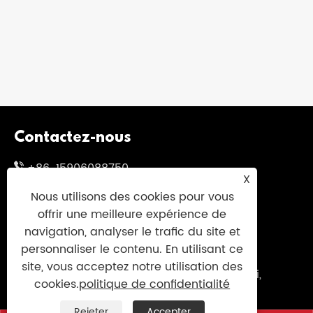
Contactez-nous
+86-15906088750
X
+86-595-85766661
Nous utilisons des cookies pour vous
offrir une meilleure expérience de
+86-595-85719995
navigation, analyser le trafic du site et
sales@uniumbrella.com
personnaliser le contenu. En utilisant ce
site, vous acceptez notre utilisation des
Zone industrielle de Yaoqian, ville d'Anhai,
cookies.
politique de confidentialité
ville de Jinjiang, Fujian. Chine
Rejeter
Accepter