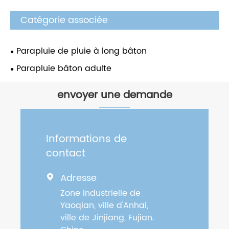
Catégorie associée
Parapluie de pluie à long bâton
Parapluie bâton adulte
envoyer une demande
Informations de
contact
Adresse

Zone industrielle de
Yaoqian, ville d'Anhai,
ville de Jinjiang, Fujian.