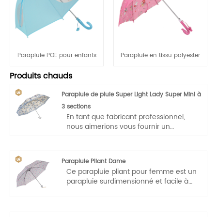
Parapluie POE pour enfants
Parapluie en tissu polyester
Produits chauds
Parapluie de pluie Super Light Lady Super Mini à
3 sections
En tant que fabricant professionnel,
nous aimerions vous fournir un
parapluie de pluie Super Light Lady
Super Mini à 3 sections.
Parapluie Pliant Dame
Ce parapluie pliant pour femme est un
parapluie surdimensionné et facile à
utiliser ; se plie de manière compacte;
facile à ranger ; facilement
transportable ; assez grand pour vous