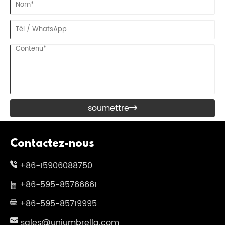
soumettre

Contactez-nous
+86-15906088750
+86-595-85766661
+86-595-85719995
sales@uniumbrella.com