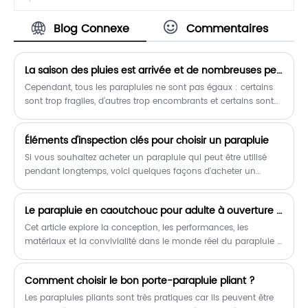
rend facile à transporter pour les
acheter un parapluie de pluie compact
enfants. Ouverture automatique,
super mini à 3 sections 6K chez nous.
Blog Connexe
Commentaires
opération à une main, légère et
pratique.
La saison des pluies est arrivée et de nombreuses personnes choisissent de porter des parapluies avec elles pour vaquer à leurs activités quotidiennes.
Cependant, tous les parapluies ne sont pas égaux : certains
sont trop fragiles, d’autres trop encombrants et certains sont
tout simplement laids. Dans cet article, nous examinerons
certaines des dernières et plus grandes tendances en matière
Éléments d'inspection clés pour choisir un parapluie
de parapluies qui font des vagues sur le marché.
Si vous souhaitez acheter un parapluie qui peut être utilisé
pendant longtemps, voici quelques façons d'acheter un
parapluie, qui peuvent vous aider à choisir un parapluie de
bonne qualité.
Le parapluie en caoutchouc pour adulte à ouverture manuelle est-il la solution de protection quotidienne contre la pluie la plus fiable pour les utilisateurs modernes
Cet article explore la conception, les performances, les
matériaux et la convivialité dans le monde réel du parapluie à
bâton en caoutchouc pour adulte ouvert manuellement, un
produit de protection contre la pluie durable développé par
Comment choisir le bon porte-parapluie pliant ?
Fengyuan. Il met en évidence les avantages structurels, les
avantages ergonomiques, les scénarios d'application et les
Les parapluies pliants sont très pratiques car ils peuvent être