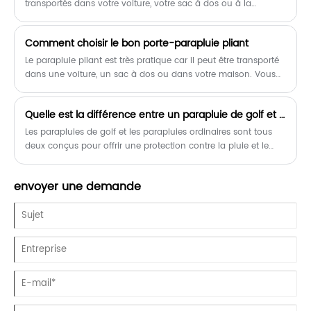
considérations d'achat tout en intégrant des informations
transportés dans votre voiture, votre sac à dos ou à la
optimisées pour le référencement pour les acheteurs
maison. Vous pouvez l'utiliser à diverses fins.
mondiaux à la recherche de solutions globales fiables.
Comment choisir le bon porte-parapluie pliant
Le parapluie pliant est très pratique car il peut être transporté
dans une voiture, un sac à dos ou dans votre maison. Vous
pouvez l'utiliser à diverses fins.
Quelle est la différence entre un parapluie de golf et un parapluie ordinaire ?
Les parapluies de golf et les parapluies ordinaires sont tous
deux conçus pour offrir une protection contre la pluie et le
soleil, mais ils diffèrent sur plusieurs aspects clés, notamment
la taille, le design et la fonctionnalité.
envoyer une demande