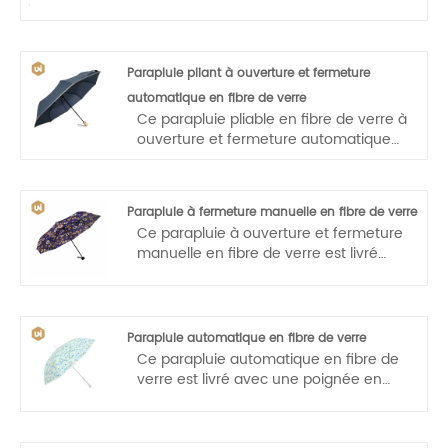
fabriqué à partir de tissu 210T haute
densité et possède un revêtement en
téflon résistant à l'eau qui permet à
l'eau de s'égoutter facilement et de se
Parapluie pliant à ouverture et fermeture
secouer pour vous aider à rester
automatique en fibre de verre
constamment au sec. Le mécanisme
Ce parapluie pliable en fibre de verre à
d'ouverture automatique est facile à
ouverture et fermeture automatique
utiliser d'une seule main. Appuyez
est livré avec une poignée en bois qui
simplement sur le bouton de la
le rend facile à transporter. Ouverture
poignée pour l'ouvrir en une seconde,
et fermeture automatiques, opération
et votre confort ne sera pas retardé.
Parapluie à fermeture manuelle en fibre de verre
à une main, légère et pratique.
Ce parapluie à ouverture et fermeture
manuelle en fibre de verre est livré
avec une poignée en caoutchouc qui
le rend facile à transporter. Ouverture
et fermeture manuelles, opération à
une main, légère et pratique.
Parapluie automatique en fibre de verre
Ce parapluie automatique en fibre de
verre est livré avec une poignée en
forme de J qui le rend facile à
transporter par les enfants. Ouverture
automatique, opération à une main,