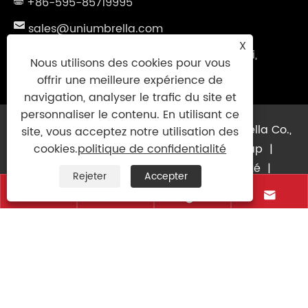
+86-595-85719995
sales@uniumbrella.com
X
Zone industrielle de Yaoqian, ville d'Anhai,
Nous utilisons des cookies pour vous
ville de Jinjiang, Fujian. Chine
offrir une meilleure expérience de
navigation, analyser le trafic du site et
personnaliser le contenu. En utilisant ce
Copyright © 2021 Jinjiang Fengyuan Umbrella Co.,
site, vous acceptez notre utilisation des
Ltd. Tous droits réservés
Links
|
Sitemap
|
cookies.
politique de confidentialité
RSS
|
XML
|
politique de confidentialité
|
Rejeter
Accepter



