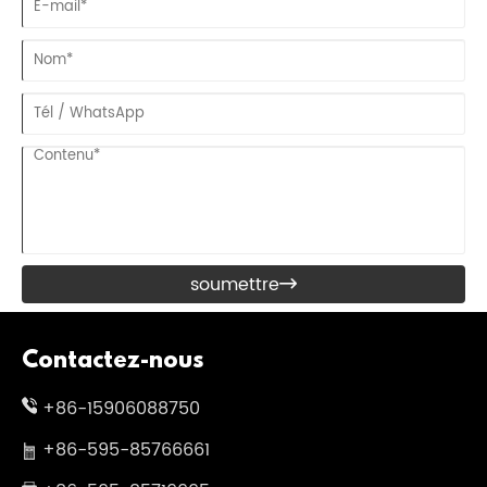
soumettre

Contactez-nous
+86-15906088750
+86-595-85766661