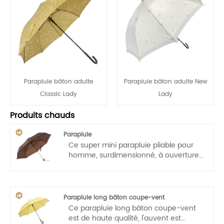
Parapluie bâton adulte
Parapluie bâton adulte New
Classic Lady
Lady
Produits chauds
Parapluie
Ce super mini parapluie pliable pour
homme, surdimensionné, à ouverture
manuelle, housse 100 % polyester,
facile à utiliser ; se plie de manière
compacte; facile à ranger ; facilement
transportable ; assez grand pour vous
Parapluie long bâton coupe-vent
garder au sec.
Ce parapluie long bâton coupe-vent
est de haute qualité, l'auvent est