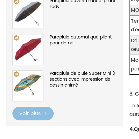
Parapluie ouvert manuel pliant
Lady
M
Te
d'é
Parapluie automatique pliant
Dél
pour dame
œu
Mo
pa
Parapluie de pluie Super Mini 3
sections avec impression de
dessin animé
3. 
La 
Voir plus
aut
4.Q