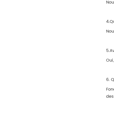
Nou
4.Q
Nou
5.A
Oui
6. 
Fon
des