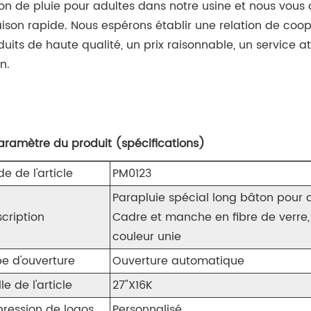
on de pluie pour adultes dans notre usine et nous vous o
raison rapide. Nous espérons établir une relation de co
duits de haute qualité, un prix raisonnable, un service a
n.
Paramètre du produit (spécifications)
e de l'article
PM0123
Parapluie spécial long bâton pour 
cription
Cadre et manche en fibre de verre
couleur unie
e d'ouverture
Ouverture automatique
lle de l'article
27"X16K
ression de logos
Personnalisé