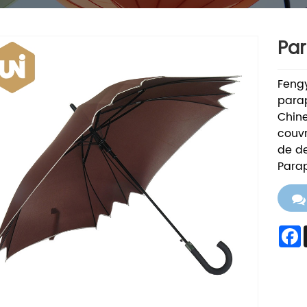
Par
Fengy
parap
Chine
couv
de de
Parap
F