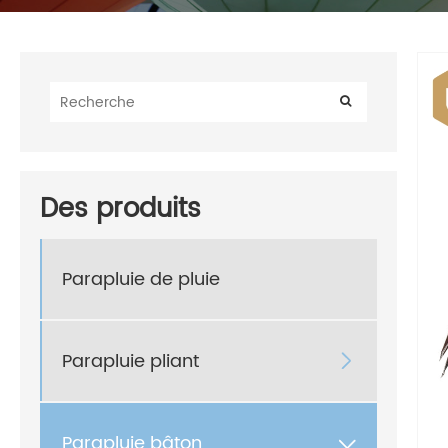
Des produits
Parapluie de pluie
Parapluie pliant

Parapluie bâton
