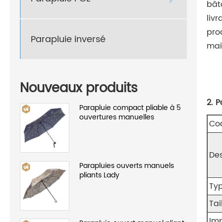
bât
liv
pro
Parapluie inversé
mai
Nouveaux produits
2. 
Parapluie compact pliable à 5
ouvertures manuelles
Cod
Des
Parapluies ouverts manuels
pliants Lady
Typ
Tai
Imp