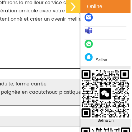
ffrirons le meilleur service après-vente et une
Online
opération amicale avec votre entreprise avec des
ttentionné et créer un avenir meilleur main dans la
Selina
adulte, forme carrée
, poignée en caoutchouc plastique, pongé 190T de
Selina Lin