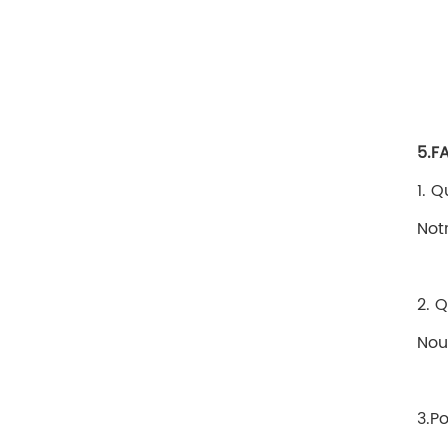
5.F
1. Q
Not
2. Q
Nou
3.P