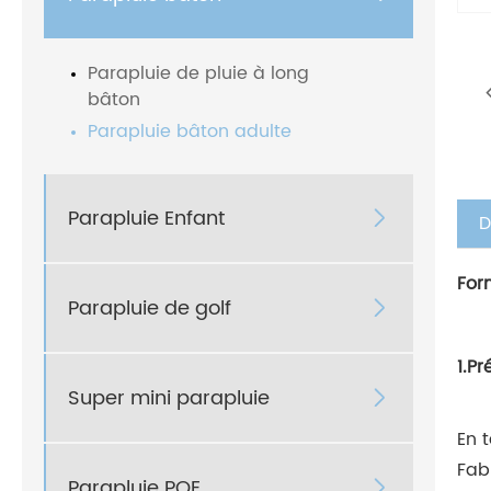
Parapluie de pluie à long
bâton
Parapluie bâton adulte
Parapluie Enfant

D
For
Parapluie de golf

1.P
Super mini parapluie

En 
Fab
Parapluie POE
