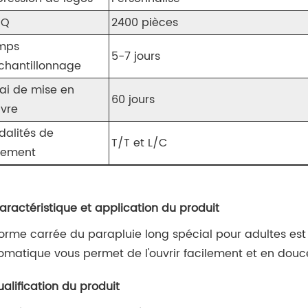
OQ
2400 pièces
mps
5-7 jours
chantillonnage
ai de mise en
60 jours
vre
dalités de
T/T et L/C
iement
Caractéristique et application du produit
forme carrée du parapluie long spécial pour adultes est v
omatique vous permet de l'ouvrir facilement et en douc
ualification du produit