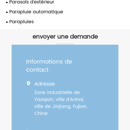
Parasols d'extérieur
Parapluie automatique
Parapluies
envoyer une demande
Informations de
contact
Adresse

Zone industrielle de
Yaoqian, ville d'Anhai,
ville de Jinjiang, Fujian.
Chine