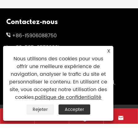
Contactez-nous
+86-15906088750
+86-595-85766661
X
Nous utilisons des cookies pour vous
+86-595-85719995
offrir une meilleure expérience de
sales@uniumbrella.com
navigation, analyser le trafic du site et
personnaliser le contenu. En utilisant ce
Zone industrielle de Yaoqian, ville d'Anhai,
site, vous acceptez notre utilisation des
ville de Jinjiang, Fujian. Chine
cookies.
politique de confidentialité
Rejeter
Accepter
Copyright © 2021 Jinjiang Fengyuan Umbrella Co.,




Ltd. Tous droits réservés
Links
|
Sitemap
|
RSS
|
XML
|
politique de confidentialité
|