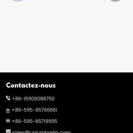
Invitation à visiter notre prochain
stand au Tokyo Gift Show
Voir plus >>
Contactez-nous
+86-15906088750
+86-595-85766661
+86-595-85719995
sales@uniumbrella.com