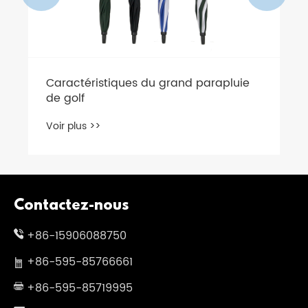
Caractéristiques du grand parapluie
de golf
Voir plus >>
Contactez-nous
+86-15906088750
+86-595-85766661
+86-595-85719995